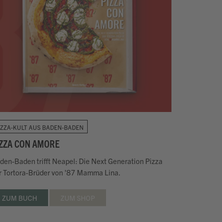
IZZA-KULT AUS BADEN-BADEN
IZZA CON AMORE
den-Baden trifft Neapel: Die Next Generation Pizza
r Tortora-Brüder von '87 Mamma Lina.
ZUM BUCH
ZUM SHOP