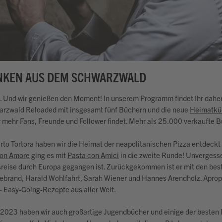
NKEN AUS DEM SCHWARZWALD
en. Und wir genießen den Moment! In unserem Programm findet Ihr dah
arzwald Reloaded mit insgesamt fünf Büchern und die neue
Heimatkü
ehr Fans, Freunde und Follower findet. Mehr als 25.000 verkaufte Büch
o Tortora haben wir die Heimat der neapolitanischen Pizza entdeckt 
con Amore
ging es mit
Pasta con Amici
in die zweite Runde! Unvergess
reise durch Europa gegangen ist. Zurückgekommen ist er mit den bes
tebrand, Harald Wohlfahrt, Sarah Wiener und Hannes Arendholz. Apro
 Easy-Going-Rezepte aus aller Welt.
 2023 haben wir auch großartige Jugendbücher und einige der besten