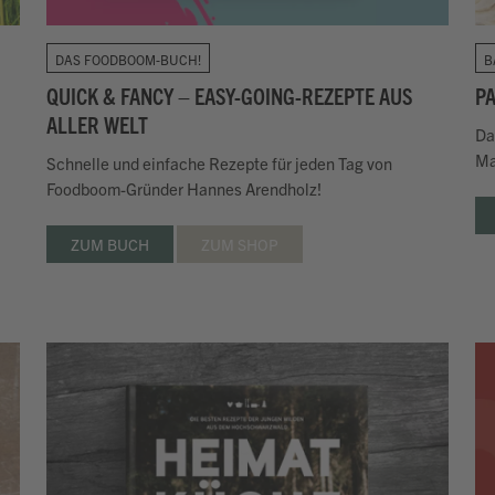
DAS FOODBOOM-BUCH!
B
QUICK & FANCY – EASY-GOING-REZEPTE AUS
PA
ALLER WELT
Da
Ma
Schnelle und einfache Rezepte für jeden Tag von
Foodboom-Gründer Hannes Arendholz!
ZUM BUCH
ZUM SHOP