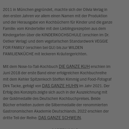
2011 in München gegründet, machte sich der Olivia Verlag in
den ersten Jahren vor allem einen Namen mit der Produktion
und der Herausgabe von Kochbüchern für Kinder und die ganze
Familie: vom Kinderteller mit den Lieblingsrezepten aus dem
Kindergarten über die KINDERKOCHSCHULE (erschien im Dr.
Oetker Verlag) und dem vegetarischen Standardwerk VEGGIE
FOR FAMILY (erschien bei GU) bis zur WILDEN
FAMILIENKÜCHE mit leckeren Kräutergerichten.
DIE GANZE KUH
Mit dem Nose-to-Tail-Kochbuch
erschien im
Juni 2018 der erste Band einer erfolgreichen Kochbuchreihe
mit dem Kehler Spitzenkoch Steffen Kimmig und Food-Fotograf
DAS GANZE HUHN
Dirk Tacke, gefolgt von
im Jahr 2021. Der
Erfolg des Konzepts zeigte sich auch in der Auszeichnung mit
der Goldmedaille des Deutschen Kochbuchpreises. Beide
Bücher erhielten zudem die Silbermedaille der renommierten
Gastronomischen Akademie Deutschlands. 2022 erschien der
DAS GANZE SCHWEIN
dritte Teil der Reihe:
.