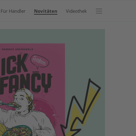
Für Händler
Novitäten
Videothek
RENKORB
efinden sich keine Produkte im Warenkorb.
JETZT EINKAUFEN