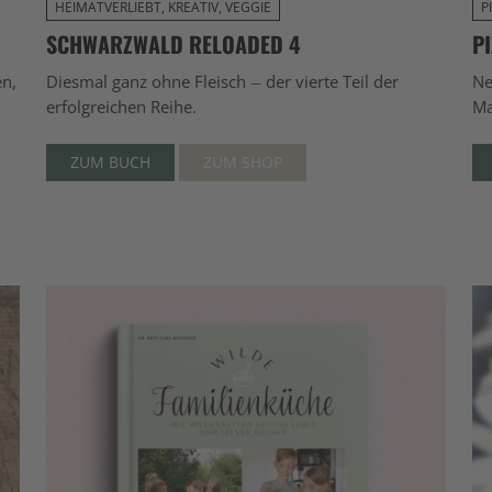
HEIMATVERLIEBT, KREATIV, VEGGIE
P
SCHWARZWALD RELOADED 4
P
en,
Diesmal ganz ohne Fleisch – der vierte Teil der
Ne
erfolgreichen Reihe.
Ma
ZUM BUCH
ZUM SHOP