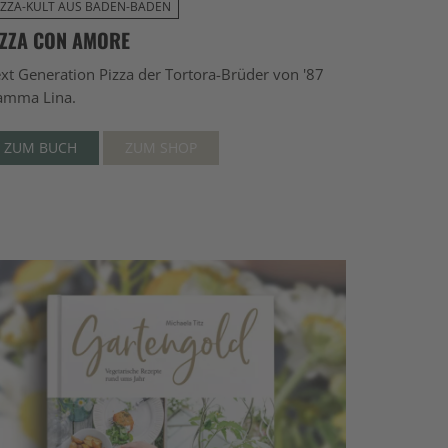
IZZA-KULT AUS BADEN-BADEN
IZZA CON AMORE
xt Generation Pizza der Tortora-Brüder von '87
mma Lina.
ZUM BUCH
ZUM SHOP