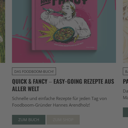
DAS FOODBOOM-BUCH!
B
QUICK & FANCY – EASY-GOING REZEPTE AUS
P
ALLER WELT
Da
Ma
Schnelle und einfache Rezepte für jeden Tag von
Foodboom-Gründer Hannes Arendholz!
ZUM BUCH
ZUM SHOP