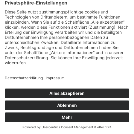
INFOBLATT - PASTA CON AMICI
PDF (841 KB)
HERUNTERLADEN