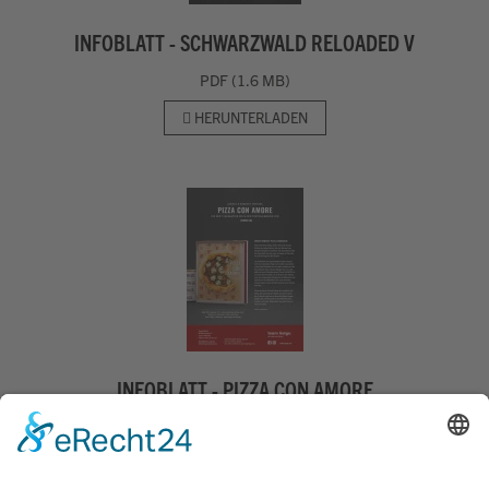
INFOBLATT - SCHWARZWALD RELOADED V
PDF (1.6 MB)
HERUNTERLADEN
INFOBLATT - PIZZA CON AMORE
PDF (1.9 MB)
HERUNTERLADEN