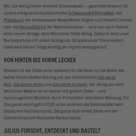
Wir, der Verlag hinter #heimat Schwarzwald — gleichfalls bekannt für
Schwarzwald Reloaded
unsere erfolgreiche Kochbuchreihe
, das
Pizzabuch
der Schwarzwald-Neapolitaner Angelo und Roberto Tortora
Heimatküche
oder die
der Next Generation – sind nun auch Heimat
eines neuen Verlags: dem Münchner Olivia Verlag. Dadurch wird unser
Buchrepertoire mit einem Schlag um 16 spannende Titel erweitert.
Olivia wird bei bei Tietge künftig als Imprint weitergeführt.
VON HINTEN BIS VORNE LECKER
Bekannt ist der Olivia unter anderem für die Nose-to-Tail-Reihe des
Kehler Kochs Steffen Kimmig mit den Kochbüchern
Die ganze
Kuh
,
Das ganze Huhn
und
Das ganze Schwein
.
Der Verlag aus dem
Münchner Westen ist ein kleiner mit großen Zielen – und
herausragenden Büchern. Auch Preisrichter sind dieser Meinung: Für
Das ganze Huhn
gab's 2022 unter anderem die Goldmedaille beim
Deutschen Kochbuchpreis.
Die ganze Kuh
erhielt Silber von der
Gastronomischen Akademie Deutschlands.
JULIUS FORSCHT, ENTDECKT UND BASTELT